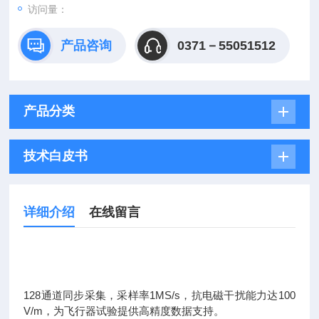
访问量：
产品咨询
0371－55051512
产品分类
技术白皮书
详细介绍
在线留言
128通道同步采集，采样率1MS/s，抗电磁干扰能力达100
V/m，为飞行器试验提供高精度数据支持。