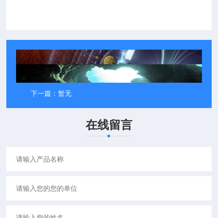
上一篇：
军工级电子加固模块
返回列表
下一篇：
暂无
在线留言