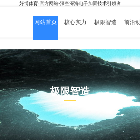
好博体育·官方网站-深空深海电子加固技术引领者
网站首页
核心实力
极限智造
前沿
极限智造
PRODUCT