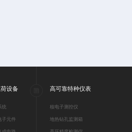
载荷设备
高可靠特种仪表
系统
核电子测控仪
电子元件
地热钻孔监测箱
集成电路
高压精度检测仪