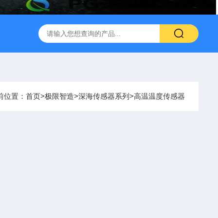
前位置：
首页
>
极限智造
>
深海传感器系列
>
高温温度传感器