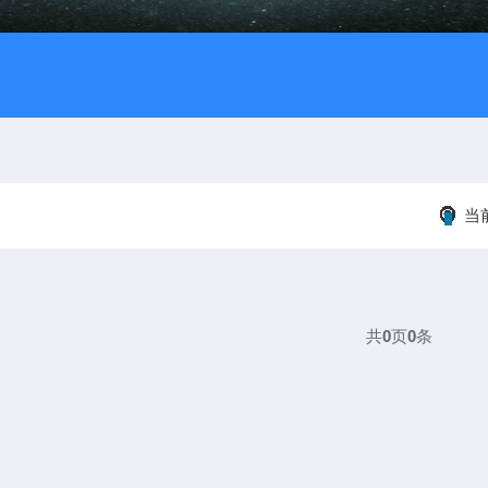
当
共
0
页
0
条