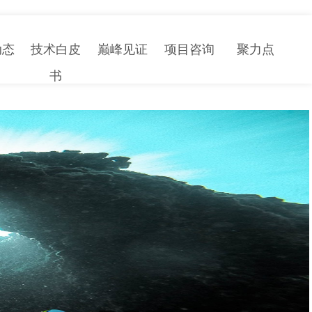
动态
技术白皮
巅峰见证
项目咨询
聚力点
书