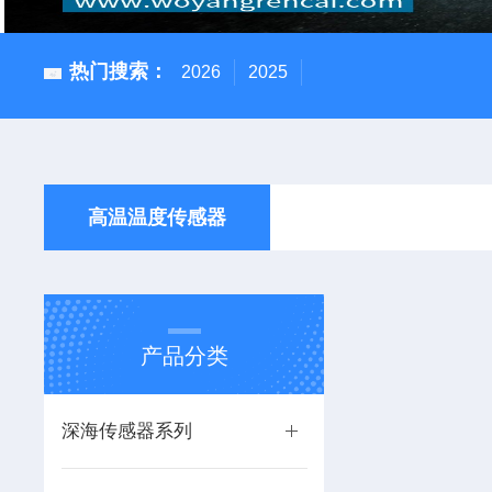
热门搜索：
2026
2025
高温温度传感器
产品分类
深海传感器系列