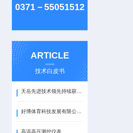
0371－55051512
ARTICLE
技术白皮书
天岳先进技术领先持续获得产业各界认可
好博体育科技发展有限公司GAIA高可靠性电源模块：为现代工业…
高温高压测控仪表