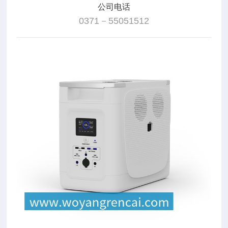
公司电话
0371－55051512