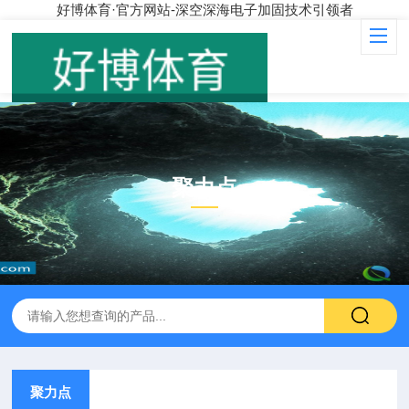
好博体育·官方网站-深空深海电子加固技术引领者
聚力点
聚力点