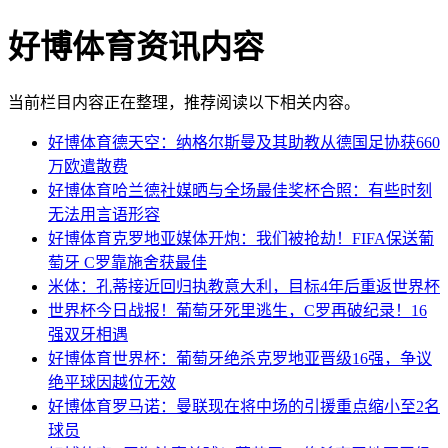
好博体育资讯内容
当前栏目内容正在整理，推荐阅读以下相关内容。
好博体育德天空：纳格尔斯曼及其助教从德国足协获660
万欧遣散费
好博体育哈兰德社媒晒与全场最佳奖杯合照：有些时刻
无法用言语形容
好博体育克罗地亚媒体开炮：我们被抢劫！FIFA保送葡
萄牙 C罗靠施舍获最佳
米体：孔蒂接近回归执教意大利，目标4年后重返世界杯
世界杯今日战报！葡萄牙死里逃生，C罗再破纪录！16
强双牙相遇
好博体育世界杯：葡萄牙绝杀克罗地亚晋级16强，争议
绝平球因越位无效
好博体育罗马诺：曼联现在将中场的引援重点缩小至2名
球员